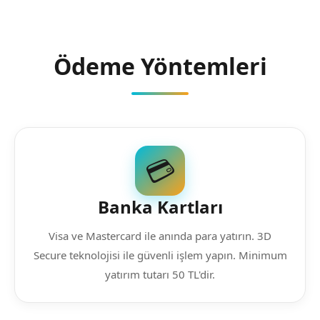
Ödeme Yöntemleri
💳
Banka Kartları
Visa ve Mastercard ile anında para yatırın. 3D
Secure teknolojisi ile güvenli işlem yapın. Minimum
yatırım tutarı 50 TL'dir.