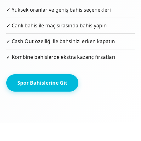
✓ Yüksek oranlar ve geniş bahis seçenekleri
✓ Canlı bahis ile maç sırasında bahis yapın
✓ Cash Out özelliği ile bahsinizi erken kapatın
✓ Kombine bahislerde ekstra kazanç fırsatları
Spor Bahislerine Git