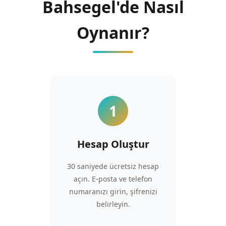
Bahsegel'de Nasıl
Oynanır?
1
Hesap Oluştur
30 saniyede ücretsiz hesap
açın. E-posta ve telefon
numaranızı girin, şifrenizi
belirleyin.