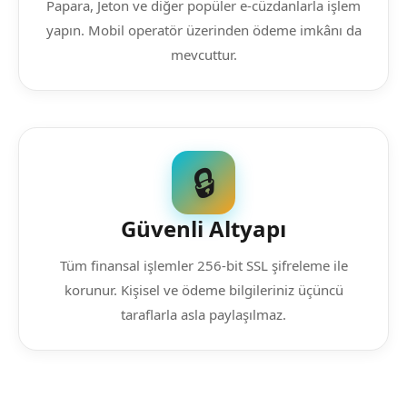
Papara, Jeton ve diğer popüler e-cüzdanlarla işlem
yapın. Mobil operatör üzerinden ödeme imkânı da
mevcuttur.
🔒
Güvenli Altyapı
Tüm finansal işlemler 256-bit SSL şifreleme ile
korunur. Kişisel ve ödeme bilgileriniz üçüncü
taraflarla asla paylaşılmaz.