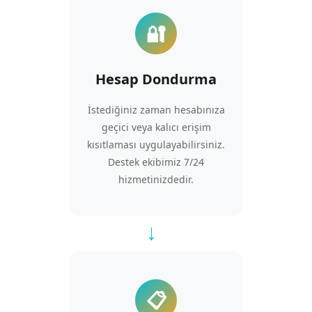
🔐
Hesap Dondurma
İstediğiniz zaman hesabınıza
geçici veya kalıcı erişim
kısıtlaması uygulayabilirsiniz.
Destek ekibimiz 7/24
hizmetinizdedir.
→
📋