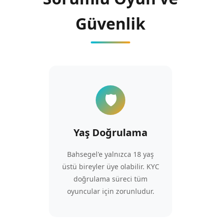
Güvenlik
🛡️
Yaş Doğrulama
Bahsegel'e yalnızca 18 yaş
üstü bireyler üye olabilir. KYC
doğrulama süreci tüm
oyuncular için zorunludur.