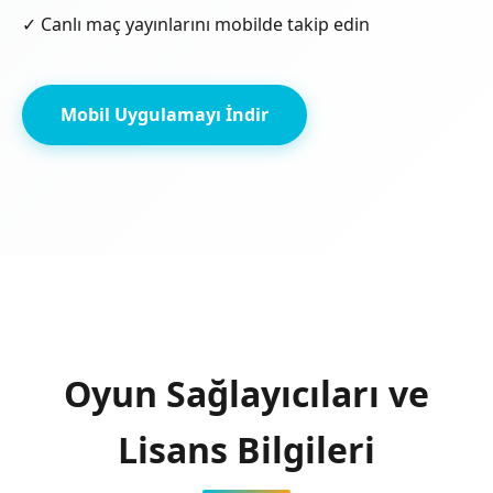
✓ Canlı maç yayınlarını mobilde takip edin
Mobil Uygulamayı İndir
Oyun Sağlayıcıları ve
Lisans Bilgileri