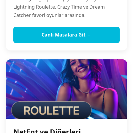
Lightning Roulette, Crazy Time ve Dream
Catcher favori oyunlar arasında.
Canlı Masalara Git →
NetEnt ve Diğerleri