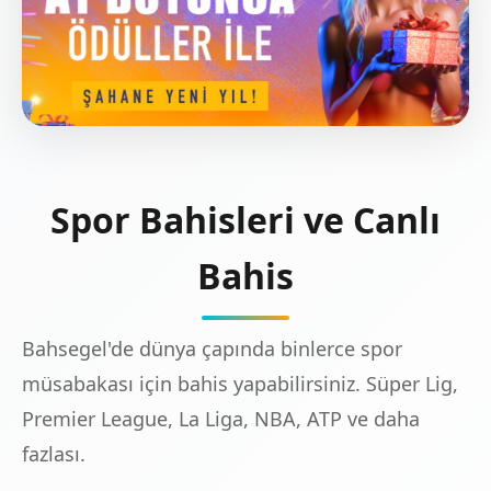
Spor Bahisleri ve Canlı
Bahis
Bahsegel'de dünya çapında binlerce spor
müsabakası için bahis yapabilirsiniz. Süper Lig,
Premier League, La Liga, NBA, ATP ve daha
fazlası.