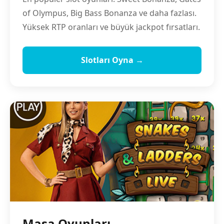
of Olympus, Big Bass Bonanza ve daha fazlası.
Yüksek RTP oranları ve büyük jackpot fırsatları.
Slotları Oyna →
Masa Oyunları