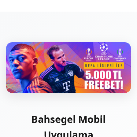
Bahsegel Mobil
Uygulama