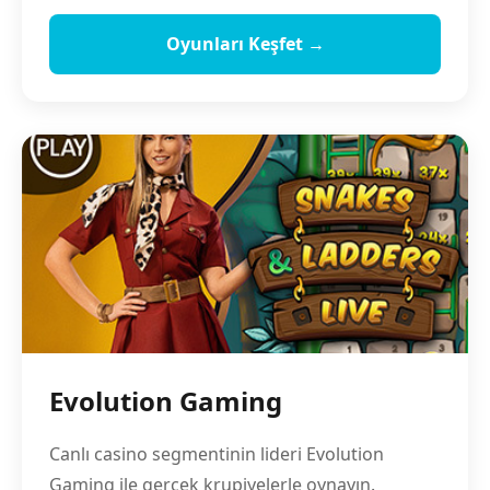
Oyunları Keşfet →
Evolution Gaming
Canlı casino segmentinin lideri Evolution
Gaming ile gerçek krupiyelerle oynayın.