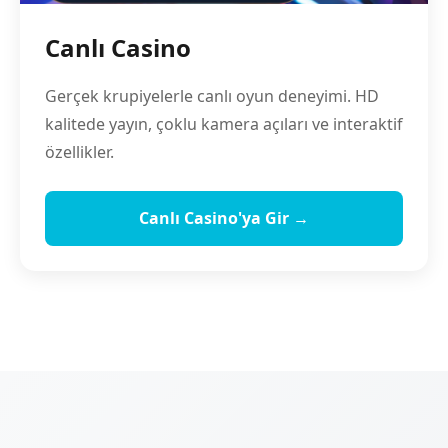
Canlı Casino
Gerçek krupiyelerle canlı oyun deneyimi. HD
kalitede yayın, çoklu kamera açıları ve interaktif
özellikler.
Canlı Casino'ya Gir →